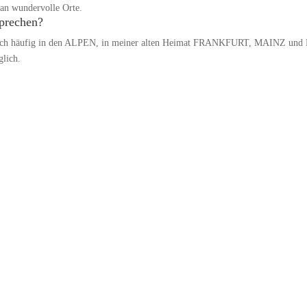
an wundervolle Orte.
sprechen?
det mich häufig in den ALPEN, in meiner alten Heimat FRANKFURT, MA
glich.