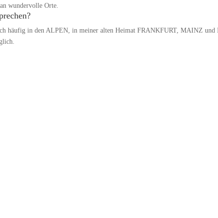
an wundervolle Orte.
sprechen?
det mich häufig in den ALPEN, in meiner alten Heimat FRANKFURT, MA
glich.